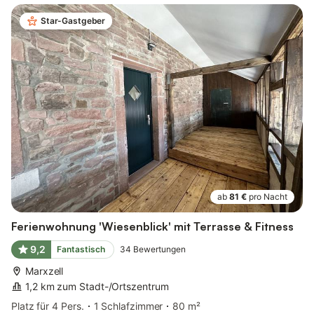
Star-Gastgeber
ab
81 €
pro Nacht
Ferienwohnung 'Wiesenblick' mit Terrasse & Fitness
9,2
Fantastisch
34
Bewertungen
Marxzell
1,2 km zum Stadt-/Ortszentrum
Platz für 4 Pers.
1 Schlafzimmer
80 m²