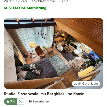
Platz für 2 Pers.
1 Schlafzimmer
80 m²
KOSTENLOSE Stornierung
ab
81 €
pro Nacht
Studio 'Eichenwald' mit Bergblick und Kamin
7,4
Gut
16
Bewertungen