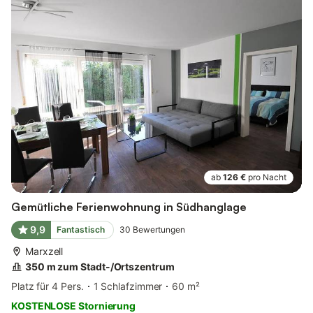
ab
126 €
pro Nacht
Gemütliche Ferienwohnung in Südhanglage
9,9
Fantastisch
30
Bewertungen
Marxzell
350 m zum Stadt-/Ortszentrum
Platz für 4 Pers.
1 Schlafzimmer
60 m²
KOSTENLOSE Stornierung