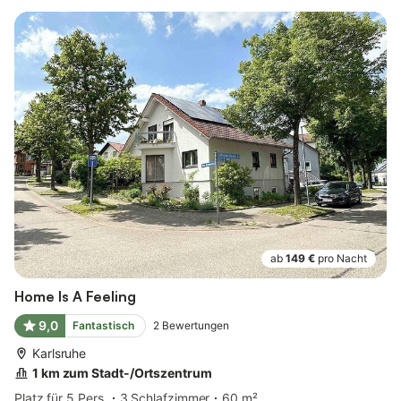
ab
149 €
pro Nacht
Home Is A Feeling
9,0
Fantastisch
2
Bewertungen
Karlsruhe
1 km zum Stadt-/Ortszentrum
Platz für 5 Pers.
3 Schlafzimmer
60 m²