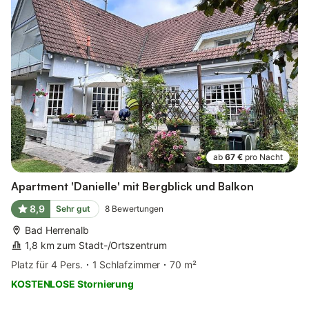
ab
67 €
pro Nacht
Apartment 'Danielle' mit Bergblick und Balkon
8,9
Sehr gut
8
Bewertungen
Bad Herrenalb
1,8 km zum Stadt-/Ortszentrum
Platz für 4 Pers.
1 Schlafzimmer
70 m²
KOSTENLOSE Stornierung