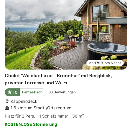
ab
179 €
pro Nacht
Chalet 'Waldlux Luxus- Brennhus' mit Bergblick,
privater Terrasse und Wi-Fi
10
Fantastisch
86
Bewertungen
Kappelrodeck
1,6 km zum Stadt-/Ortszentrum
Platz für 2 Pers.
1 Schlafzimmer
36 m²
KOSTENLOSE Stornierung