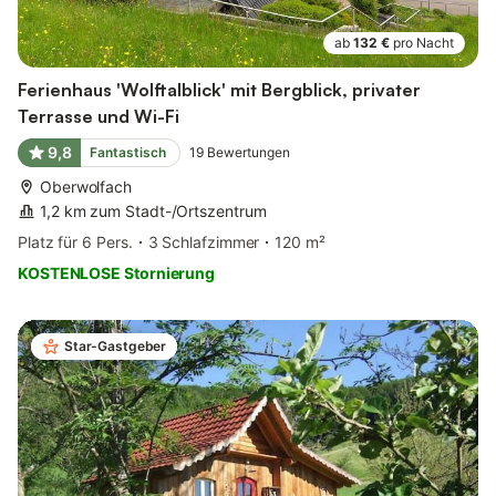
ab
132 €
pro Nacht
Ferienhaus 'Wolftalblick' mit Bergblick, privater
Terrasse und Wi-Fi
9,8
Fantastisch
19
Bewertungen
Oberwolfach
1,2 km zum Stadt-/Ortszentrum
Platz für 6 Pers.
3 Schlafzimmer
120 m²
KOSTENLOSE Stornierung
Star-Gastgeber