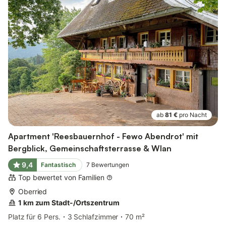
ab
81 €
pro Nacht
Apartment 'Reesbauernhof - Fewo Abendrot' mit
Bergblick, Gemeinschaftsterrasse & Wlan
9,4
Fantastisch
7
Bewertungen
Top bewertet von Familien
Oberried
1 km zum Stadt-/Ortszentrum
Platz für 6 Pers.
3 Schlafzimmer
70 m²