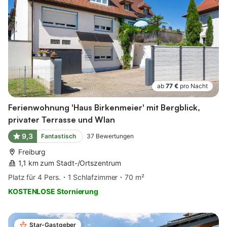
ab
77 €
pro Nacht
Ferienwohnung 'Haus Birkenmeier' mit Bergblick,
privater Terrasse und Wlan
9,3
Fantastisch
37
Bewertungen
Freiburg
1,1 km zum Stadt-/Ortszentrum
Platz für 4 Pers.
1 Schlafzimmer
70 m²
KOSTENLOSE Stornierung
Star-Gastgeber