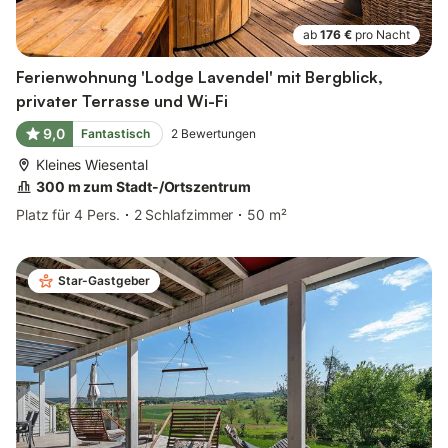
ab
176 €
pro Nacht
Ferienwohnung 'Lodge Lavendel' mit Bergblick,
privater Terrasse und Wi-Fi
9,0
Fantastisch
2
Bewertungen
Kleines Wiesental
300 m zum Stadt-/Ortszentrum
Platz für 4 Pers.
2 Schlafzimmer
50 m²
Star-Gastgeber