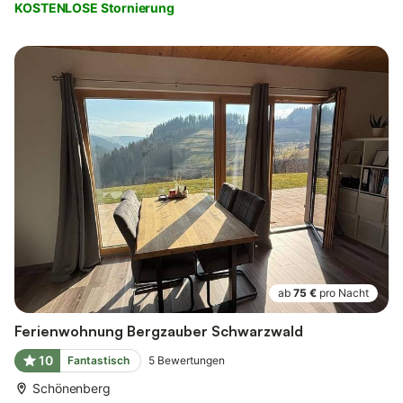
KOSTENLOSE Stornierung
ab
75 €
pro Nacht
Ferienwohnung Bergzauber Schwarzwald
10
Fantastisch
5
Bewertungen
Schönenberg