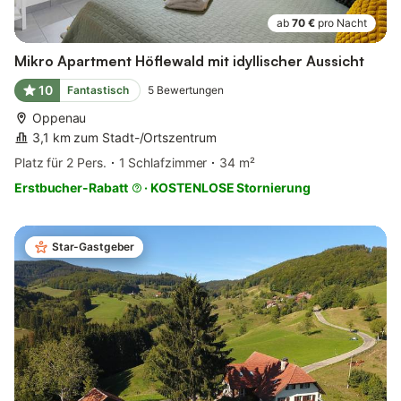
ab
70 €
pro Nacht
Mikro Apartment Höflewald mit idyllischer Aussicht
10
Fantastisch
5
Bewertungen
Oppenau
3,1 km zum Stadt-/Ortszentrum
Platz für 2 Pers.
1 Schlafzimmer
34 m²
Erstbucher-Rabatt
·
KOSTENLOSE Stornierung
Star-Gastgeber