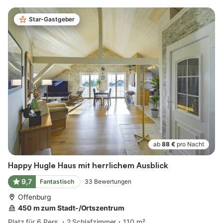
Star-Gastgeber
ab
88 €
pro Nacht
Happy Hugle Haus mit herrlichem Ausblick
9,7
Fantastisch
33
Bewertungen
Offenburg
450 m zum Stadt-/Ortszentrum
Platz für 6 Pers.
2 Schlafzimmer
110 m²