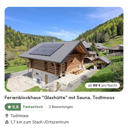
ab
99 €
pro Nacht
Ferienblockhaus "Glashütte" mit Sauna, Todtmoos
9,8
Fantastisch
2
Bewertungen
Todtmoos
1,7 km zum Stadt-/Ortszentrum