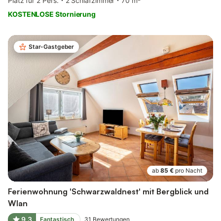
Platz für 2 Pers.
2 Schlafzimmer
70 m²
KOSTENLOSE Stornierung
Star-Gastgeber
ab
85 €
pro Nacht
Ferienwohnung 'Schwarzwaldnest' mit Bergblick und
Wlan
9,3
Fantastisch
31
Bewertungen