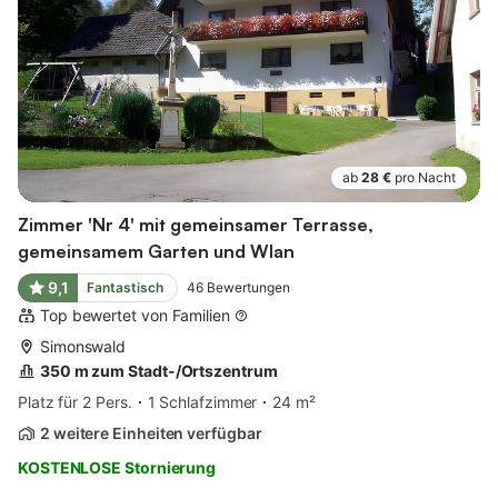
ab
28 €
pro Nacht
Zimmer 'Nr 4' mit gemeinsamer Terrasse,
gemeinsamem Garten und Wlan
9,1
Fantastisch
46
Bewertungen
Top bewertet von Familien
Simonswald
350 m zum Stadt-/Ortszentrum
Platz für 2 Pers.
1 Schlafzimmer
24 m²
2 weitere Einheiten verfügbar
KOSTENLOSE Stornierung