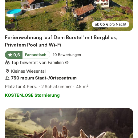
ab
65 €
pro Nacht
Ferienwohnung 'auf Dem Burstel' mit Bergblick,
Privatem Pool und Wi-Fi
9,6
Fantastisch
10
Bewertungen
Top bewertet von Familien
Kleines Wiesental
750 m zum Stadt-/Ortszentrum
Platz für 4 Pers.
2 Schlafzimmer
45 m²
KOSTENLOSE Stornierung