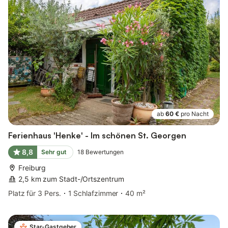
ab
60 €
pro Nacht
Ferienhaus 'Henke' - Im schönen St. Georgen
8,8
Sehr gut
18
Bewertungen
Freiburg
2,5 km zum Stadt-/Ortszentrum
Platz für 3 Pers.
1 Schlafzimmer
40 m²
Star-Gastgeber