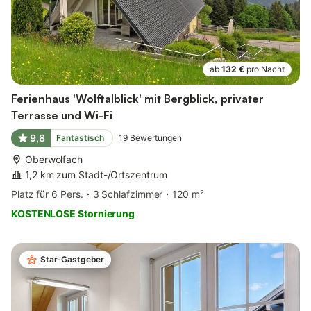
ab
132 €
pro Nacht
Ferienhaus 'Wolftalblick' mit Bergblick, privater
Terrasse und Wi-Fi
9,8
Fantastisch
19
Bewertungen
Oberwolfach
1,2 km zum Stadt-/Ortszentrum
Platz für 6 Pers.
3 Schlafzimmer
120 m²
KOSTENLOSE Stornierung
Star-Gastgeber