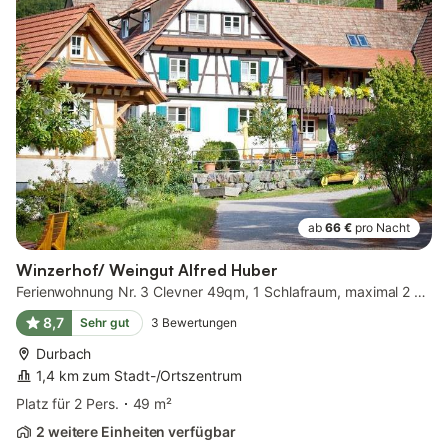
ab
66 €
pro Nacht
Winzerhof/ Weingut Alfred Huber
Ferienwohnung Nr. 3 Clevner 49qm, 1 Schlafraum, maximal 2 Personen
8,7
Sehr gut
3
Bewertungen
Durbach
1,4 km zum Stadt-/Ortszentrum
Platz für 2 Pers.
49 m²
2 weitere Einheiten verfügbar