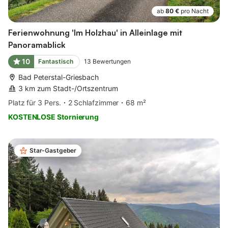
ab
80 €
pro Nacht
Ferienwohnung 'Im Holzhau' in Alleinlage mit
Panoramablick
10
Fantastisch
13
Bewertungen
Bad Peterstal-Griesbach
3 km zum Stadt-/Ortszentrum
Platz für 3 Pers.
2 Schlafzimmer
68 m²
KOSTENLOSE Stornierung
Star-Gastgeber