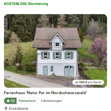
KOSTENLOSE Stornierung
ab
150 €
pro Nacht
Ferienhaus 'Natur Pur im Nordschwarzwald'
10
Fantastisch
2
Bewertungen
Enzklösterle