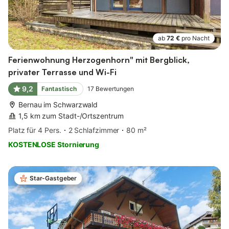
ab
72 €
pro Nacht
Ferienwohnung Herzogenhorn" mit Bergblick,
privater Terrasse und Wi-Fi
9,2
Fantastisch
17
Bewertungen
Bernau im Schwarzwald
1,5 km zum Stadt-/Ortszentrum
Platz für 4 Pers.
2 Schlafzimmer
80 m²
KOSTENLOSE Stornierung
Star-Gastgeber