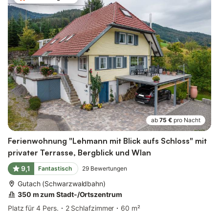
ab
75 €
pro Nacht
Ferienwohnung "Lehmann mit Blick aufs Schloss" mit
privater Terrasse, Bergblick und Wlan
9,1
Fantastisch
29
Bewertungen
Gutach (Schwarzwaldbahn)
350 m zum Stadt-/Ortszentrum
Platz für 4 Pers.
2 Schlafzimmer
60 m²