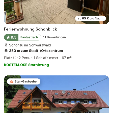
ab
65 €
pro Nacht
Ferienwohnung Schönblick
9,5
Fantastisch
11
Bewertungen
Schönau im Schwarzwald
350 m zum Stadt-/Ortszentrum
Platz für 2 Pers.
1 Schlafzimmer
67 m²
KOSTENLOSE Stornierung
Star-Gastgeber