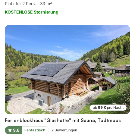
Platz für 2 Pers.
33 m²
KOSTENLOSE Stornierung
ab
99 €
pro Nacht
Ferienblockhaus "Glashütte" mit Sauna, Todtmoos
9,8
Fantastisch
2
Bewertungen