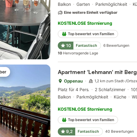
Balkon
Garten
Parkmöglichkeit
K
Eine weitere Einheit verfügbar
KOSTENLOSE Stornierung
Top bewertet von Familien
10
Fantastisch
6
Bewertungen
10
Hervorragende Lage
Apartment 'Lehmann' mit Berg
ber
Oppenau
1,2 km zum Stadt-/Ortsz
Platz für 4 Pers.
2 Schlafzimmer
10
Balkon
Parkmöglichkeit
Küche
W
KOSTENLOSE Stornierung
Top bewertet von Familien
9,2
Fantastisch
40
Bewertungen