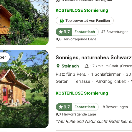
KOSTENLOSE Stornierung
Top bewertet von Familien
9,7
Fantastisch
47
Bewertungen
9,8
Hervorragende Lage
Sonniges, naturnahes Schwarz
ber
Steinach
1,7 km zum Stadt-/Ortsz
Platz für 3 Pers.
1 Schlafzimmer
30
Garten
Terrasse
Parkmöglichkeit
KOSTENLOSE Stornierung
9,7
Fantastisch
18
Bewertungen
9,7
Hervorragende Lage
“
Wer Ruhe und Natur sucht findet hier ei