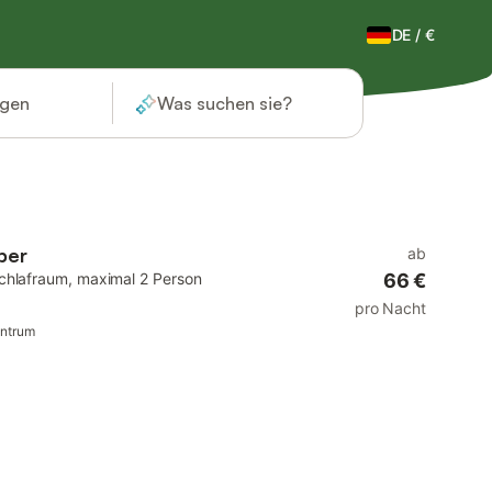
DE
/
€
ügen
Was suchen sie?
ber
ab
chlafraum, maximal 2 Person
66 €
pro Nacht
entrum