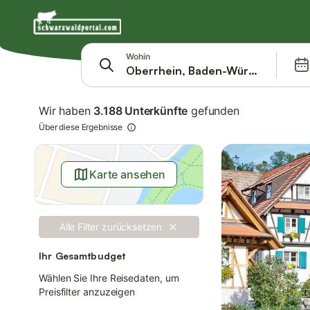
Springe zu
Suchleiste
Filter
Wohin
Angebote
Wir haben
3.188 Unterkünfte
gefunden
Über diese Ergebnisse
Karte ansehen
Alle Filter zurücksetzen
Ihr Gesamtbudget
Wählen Sie Ihre Reisedaten, um
Preisfilter anzuzeigen