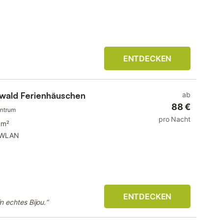
ENTDECKEN
wald Ferienhäuschen
ab
88 €
entrum
pro Nacht
 m²
WLAN
ENTDECKEN
n echtes Bijou.
”