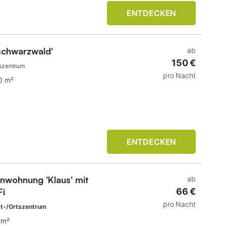
ENTDECKEN
schwarzwald'
ab
150 €
szentrum
pro Nacht
0 m²
ENTDECKEN
enwohnung 'Klaus' mit
ab
Fi
66 €
pro Nacht
t-/Ortszentrum
 m²