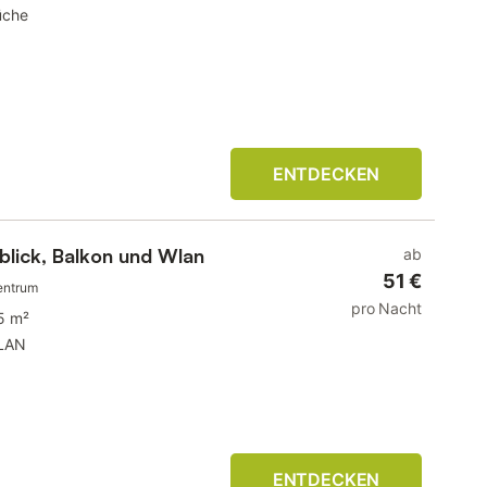
üche
ENTDECKEN
blick, Balkon und Wlan
ab
51 €
entrum
pro Nacht
5 m²
LAN
ENTDECKEN