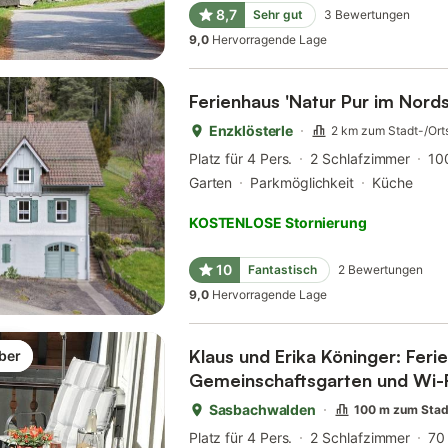
8,7
Sehr gut
3
Bewertungen
9,0
Hervorragende Lage
Ferienhaus 'Natur Pur im Nord
Enzklösterle
2 km zum Stadt-/Ort
Platz für 4 Pers.
2 Schlafzimmer
10
Garten
Parkmöglichkeit
Küche
KOSTENLOSE Stornierung
10
Fantastisch
2
Bewertungen
9,0
Hervorragende Lage
Klaus und Erika Köninger: Feri
ber
Gemeinschaftsgarten und Wi-
Sasbachwalden
100 m zum Stad
Platz für 4 Pers.
2 Schlafzimmer
70