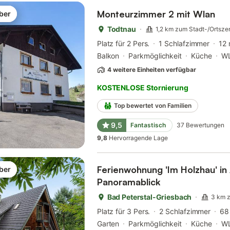
Monteurzimmer 2 mit Wlan
ber
Todtnau
1,2 km zum Stadt-/Ortsze
Platz für 2 Pers.
1 Schlafzimmer
12
Balkon
Parkmöglichkeit
Küche
W
4 weitere Einheiten verfügbar
KOSTENLOSE Stornierung
Top bewertet von Familien
9,5
Fantastisch
37
Bewertungen
9,8
Hervorragende Lage
Ferienwohnung 'Im Holzhau' in 
ber
Panoramablick
Bad Peterstal-Griesbach
3 km 
Platz für 3 Pers.
2 Schlafzimmer
68
Garten
Parkmöglichkeit
Küche
W