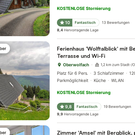
KOSTENLOSE Stornierung
10
Fantastisch
13
Bewertungen
8,4
Hervorragende Lage
Ferienhaus 'Wolftalblick' mit Be
ber
Terrasse und Wi-Fi
Oberwolfach
1,2 km zum Stadt-/
Platz für 6 Pers.
3 Schlafzimmer
12
Parkmöglichkeit
Küche
WLAN
KOSTENLOSE Stornierung
9,8
Fantastisch
19
Bewertungen
9,9
Hervorragende Lage
Zimmer 'Amsel' mit Bergblick, 
ber