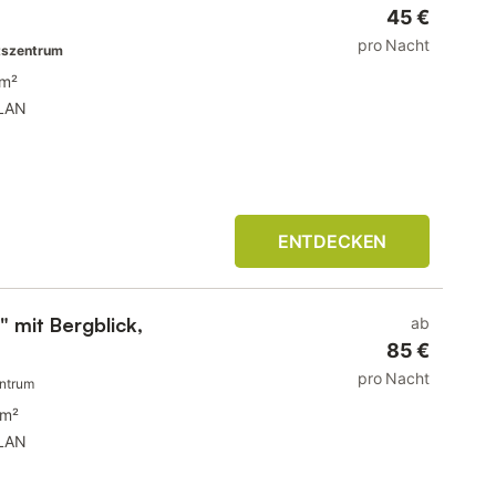
45 €
pro Nacht
tszentrum
 m²
LAN
ENTDECKEN
 mit Bergblick,
ab
85 €
pro Nacht
entrum
 m²
LAN