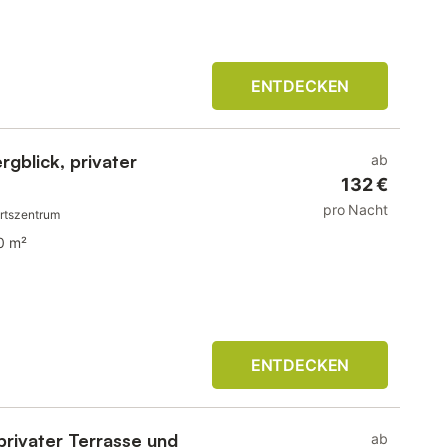
ENTDECKEN
rgblick, privater
ab
132 €
pro Nacht
Ortszentrum
0 m²
ENTDECKEN
privater Terrasse und
ab