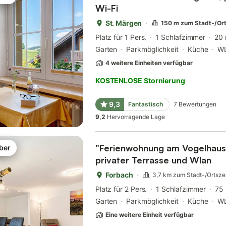
Wi-Fi
St. Märgen
150 m zum Stadt-/Or
Platz für 1 Pers.
1 Schlafzimmer
20
Garten
Parkmöglichkeit
Küche
W
4 weitere Einheiten verfügbar
KOSTENLOSE Stornierung
9,3
Fantastisch
7
Bewertungen
9,2
Hervorragende Lage
"Ferienwohnung am Vogelhaus"
ber
privater Terrasse und Wlan
Forbach
3,7 km zum Stadt-/Ortsz
Platz für 2 Pers.
1 Schlafzimmer
75
Garten
Parkmöglichkeit
Küche
W
Eine weitere Einheit verfügbar