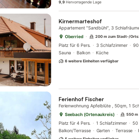
9,9
Hervorragende Lage
Kirnermarteshof
Appartement "Sandbühl", 3 Schlafräum
Oberried
200 m zum Stadt-/Orts
Platz für 6 Pers.
3 Schlafzimmer
90
Sauna
Balkon
Küche
6 weitere Einheiten verfügbar
Ferienhof Fischer
Ferienwohnung Apfelblüte , 50qm, 1 Sc
Seebach (Ortenaukreis)
550 m 
Platz für 4 Pers.
1 Schlafzimmer
50
Balkon/Terrasse
Garten
Terrasse
5 weitere Einheiten verfügbar