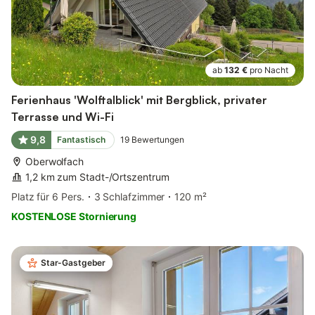
ab
132 €
pro Nacht
Ferienhaus 'Wolftalblick' mit Bergblick, privater
Terrasse und Wi-Fi
9,8
Fantastisch
19
Bewertungen
Oberwolfach
1,2 km zum Stadt-/Ortszentrum
Platz für 6 Pers.
3 Schlafzimmer
120 m²
KOSTENLOSE Stornierung
Star-Gastgeber