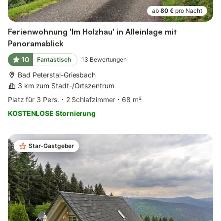
ab
80 €
pro Nacht
Ferienwohnung 'Im Holzhau' in Alleinlage mit
Panoramablick
10
Fantastisch
13
Bewertungen
Bad Peterstal-Griesbach
3 km zum Stadt-/Ortszentrum
Platz für 3 Pers.
2 Schlafzimmer
68 m²
KOSTENLOSE Stornierung
Star-Gastgeber