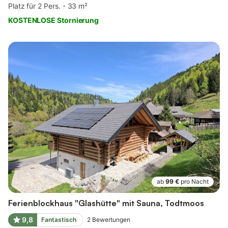
Platz für 2 Pers.
33 m²
KOSTENLOSE Stornierung
ab
99 €
pro Nacht
Ferienblockhaus "Glashütte" mit Sauna, Todtmoos
9,8
Fantastisch
2
Bewertungen