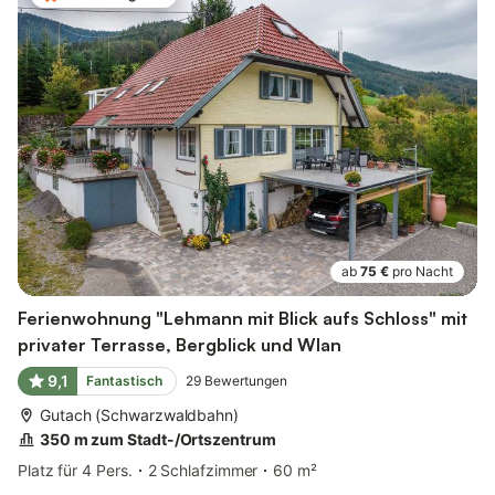
ab
75 €
pro Nacht
Ferienwohnung "Lehmann mit Blick aufs Schloss" mit
privater Terrasse, Bergblick und Wlan
9,1
Fantastisch
29
Bewertungen
Gutach (Schwarzwaldbahn)
350 m zum Stadt-/Ortszentrum
Platz für 4 Pers.
2 Schlafzimmer
60 m²