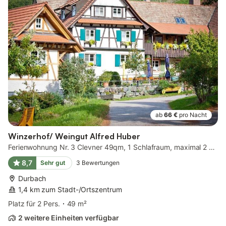
ab
66 €
pro Nacht
Winzerhof/ Weingut Alfred Huber
Ferienwohnung Nr. 3 Clevner 49qm, 1 Schlafraum, maximal 2 Personen
8,7
Sehr gut
3
Bewertungen
Durbach
1,4 km zum Stadt-/Ortszentrum
Platz für 2 Pers.
49 m²
2 weitere Einheiten verfügbar