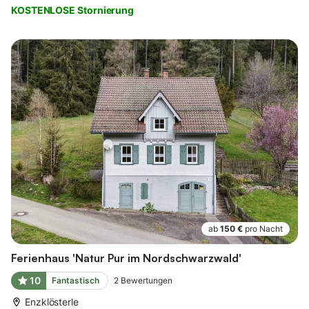
KOSTENLOSE Stornierung
ab
150 €
pro Nacht
Ferienhaus 'Natur Pur im Nordschwarzwald'
10
Fantastisch
2
Bewertungen
Enzklösterle