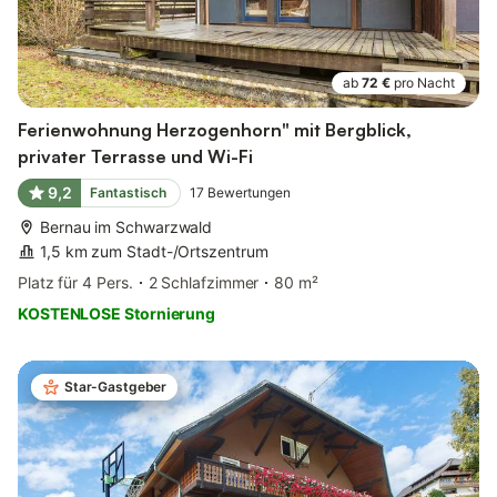
ab
72 €
pro Nacht
Ferienwohnung Herzogenhorn" mit Bergblick,
privater Terrasse und Wi-Fi
9,2
Fantastisch
17
Bewertungen
Bernau im Schwarzwald
1,5 km zum Stadt-/Ortszentrum
Platz für 4 Pers.
2 Schlafzimmer
80 m²
KOSTENLOSE Stornierung
Star-Gastgeber