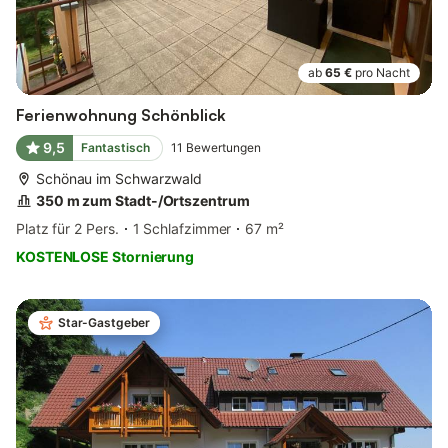
ab
65 €
pro Nacht
Ferienwohnung Schönblick
9,5
Fantastisch
11
Bewertungen
Schönau im Schwarzwald
350 m zum Stadt-/Ortszentrum
Platz für 2 Pers.
1 Schlafzimmer
67 m²
KOSTENLOSE Stornierung
Star-Gastgeber