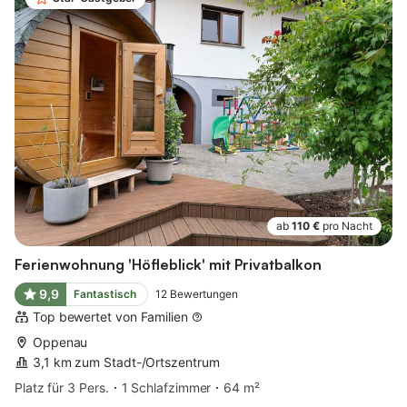
ab
110 €
pro Nacht
Ferienwohnung 'Höfleblick' mit Privatbalkon
9,9
Fantastisch
12
Bewertungen
Top bewertet von Familien
Oppenau
3,1 km zum Stadt-/Ortszentrum
Platz für 3 Pers.
1 Schlafzimmer
64 m²