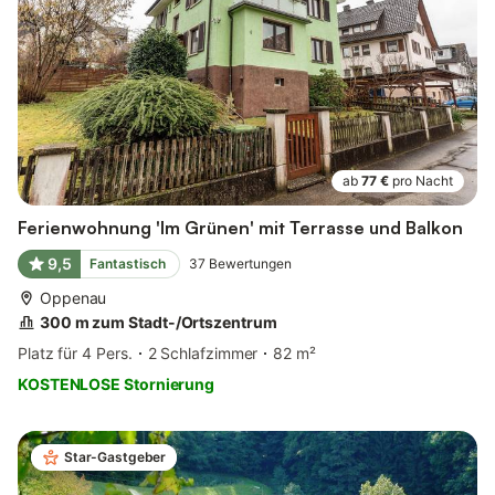
ab
77 €
pro Nacht
Ferienwohnung 'Im Grünen' mit Terrasse und Balkon
9,5
Fantastisch
37
Bewertungen
Oppenau
300 m zum Stadt-/Ortszentrum
Platz für 4 Pers.
2 Schlafzimmer
82 m²
KOSTENLOSE Stornierung
Star-Gastgeber