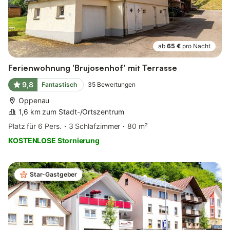
ab
65 €
pro Nacht
Ferienwohnung 'Brujosenhof' mit Terrasse
9,8
Fantastisch
35
Bewertungen
Oppenau
1,6 km zum Stadt-/Ortszentrum
Platz für 6 Pers.
3 Schlafzimmer
80 m²
KOSTENLOSE Stornierung
Star-Gastgeber