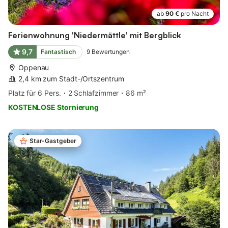
ab
90 €
pro Nacht
Ferienwohnung 'Niedermättle' mit Bergblick
9,7
Fantastisch
9
Bewertungen
Oppenau
2,4 km zum Stadt-/Ortszentrum
Platz für 6 Pers.
2 Schlafzimmer
86 m²
KOSTENLOSE Stornierung
Star-Gastgeber