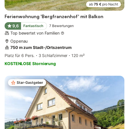
ab
75 €
pro Nacht
Ferienwohnung 'Bergfranzenhof' mit Balkon
9,6
Fantastisch
7
Bewertungen
Top bewertet von Familien
Oppenau
750 m zum Stadt-/Ortszentrum
Platz für 6 Pers.
3 Schlafzimmer
120 m²
KOSTENLOSE Stornierung
Star-Gastgeber