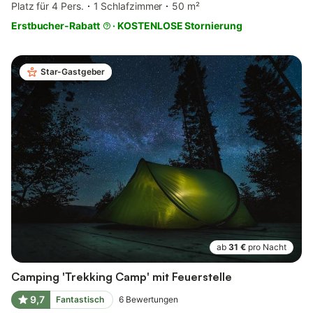
Platz für 4 Pers.
1 Schlafzimmer
50 m²
Erstbucher-Rabatt
·
KOSTENLOSE Stornierung
Star-Gastgeber
ab
31 €
pro Nacht
Camping 'Trekking Camp' mit Feuerstelle
9,7
Fantastisch
6
Bewertungen