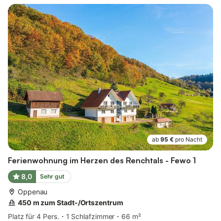
ab
95 €
pro Nacht
Ferienwohnung im Herzen des Renchtals - Fewo 1
8,0
Sehr gut
Oppenau
450 m zum Stadt-/Ortszentrum
Platz für 4 Pers.
1 Schlafzimmer
66 m²