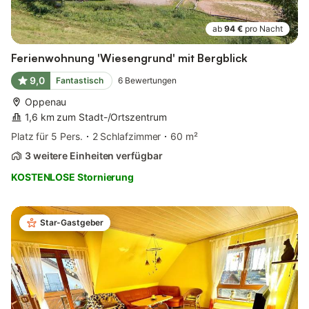
ab
94 €
pro Nacht
Ferienwohnung 'Wiesengrund' mit Bergblick
9,0
Fantastisch
6
Bewertungen
Oppenau
1,6 km zum Stadt-/Ortszentrum
Platz für 5 Pers.
2 Schlafzimmer
60 m²
3 weitere Einheiten verfügbar
KOSTENLOSE Stornierung
Star-Gastgeber