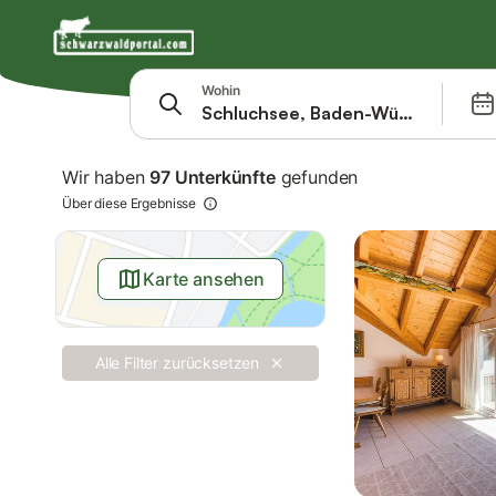
Springe zu
Suchleiste
Filter
Wohin
Angebote
Wir haben
97 Unterkünfte
gefunden
Über diese Ergebnisse
Karte ansehen
Alle Filter zurücksetzen