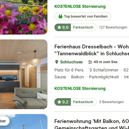
KOSTENLOSE Stornierung
Top bewertet von Familien
9,6
Fantastisch
127
Bewertungen
Ferienhaus Dresselbach - Wo
"Tannenwaldblick" in Schluchs
Schluchsee
40 m zum See
Platz für 6 Pers.
3 Schlafzimmer
62
Sauna
Balkon
Parkmöglichkeit
In
KOSTENLOSE Stornierung
9,2
Fantastisch
3
Bewertungen
Ferienwohnung 'Mit Balkon, 60
ber
Gemeinschaftsgarten und Wi-