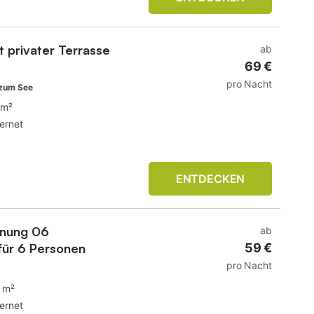
 privater Terrasse
ab
69 €
pro Nacht
zum See
 m²
ternet
ENTDECKEN
hnung 06
ab
 für 6 Personen
59 €
pro Nacht
 m²
ternet