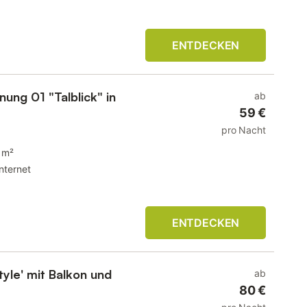
ENTDECKEN
ung 01 "Talblick" in
ab
59 €
pro Nacht
 m²
Internet
ENTDECKEN
yle' mit Balkon und
ab
80 €