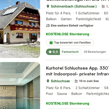
Schönenbach (Schluchsee )
3
Platz für 4 Pers.
1 Schlafzimmer
60
Balkon
Garten
Parkmöglichkeit
K
Eine weitere Einheit verfügbar
KOSTENLOSE Stornierung
Top bewertet von Familien
9,0
Fantastisch
29
Bewertungen
Kurhotel Schluchsee App. 330
mit Indoorpool- privater Infr
Schluchsee
10 m zum See
Platz für 6 Pers.
2 Schlafzimmer
58
Pool
Sauna
Balkon
Parkmöglichke
KOSTENLOSE Stornierung