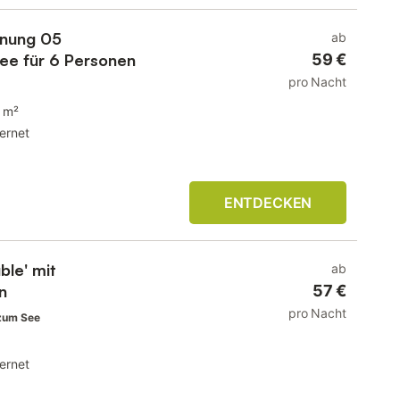
hnung 05
ab
see für 6 Personen
59 €
pro Nacht
 m²
ternet
ENTDECKEN
ble' mit
ab
n
57 €
pro Nacht
zum See
ternet