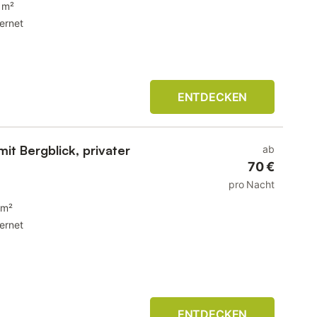
 m²
ternet
ENTDECKEN
it Bergblick, privater
ab
70 €
pro Nacht
 m²
ternet
ENTDECKEN