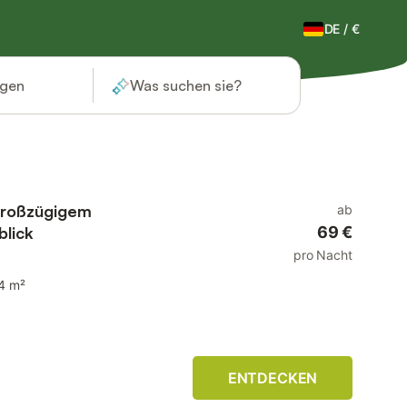
DE
/
€
ügen
Was suchen sie?
großzügigem
ab
blick
69 €
pro Nacht
4 m²
ENTDECKEN