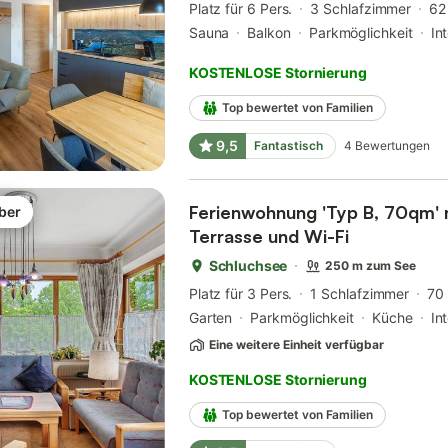
Platz für 6 Pers.
3 Schlafzimmer
62
Sauna
Balkon
Parkmöglichkeit
In
KOSTENLOSE Stornierung
Top bewertet von Familien
9,5
Fantastisch
4
Bewertungen
Ferienwohnung 'Typ B, 70qm' m
ber
Terrasse und Wi-Fi
Schluchsee
250 m zum See
Platz für 3 Pers.
1 Schlafzimmer
70
Garten
Parkmöglichkeit
Küche
In
Eine weitere Einheit verfügbar
KOSTENLOSE Stornierung
Top bewertet von Familien