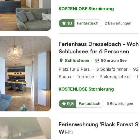
KOSTENLOSE Stornierung
10
Fantastisch
2
Bewertungen
Ferienhaus Dresselbach - Wohn
Schluchsee für 6 Personen
Schluchsee
50 m zum See
Platz für 6 Pers.
3 Schlafzimmer
92
Sauna
Terrasse
Parkmöglichkeit
KOSTENLOSE Stornierung
9,5
Fantastisch
5
Bewertungen
Ferienwohnung 'Black Forest St
Wi-Fi