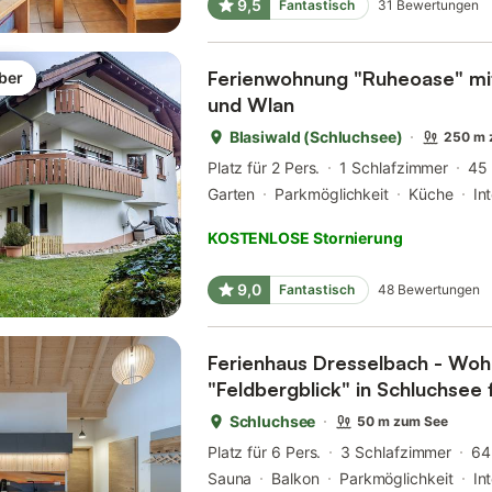
9,5
Fantastisch
31
Bewertungen
Ferienwohnung "Ruheoase" mit
ber
und Wlan
Blasiwald (Schluchsee)
250 m 
Platz für 2 Pers.
1 Schlafzimmer
45
Garten
Parkmöglichkeit
Küche
In
KOSTENLOSE Stornierung
9,0
Fantastisch
48
Bewertungen
Ferienhaus Dresselbach - Wo
"Feldbergblick" in Schluchsee
Schluchsee
50 m zum See
Platz für 6 Pers.
3 Schlafzimmer
64
Sauna
Balkon
Parkmöglichkeit
In