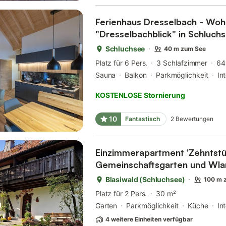
Ferienhaus Dresselbach - Wo
"Dresselbachblick" in Schluch
Schluchsee
40 m zum See
Platz für 6 Pers.
3 Schlafzimmer
64
Sauna
Balkon
Parkmöglichkeit
In
KOSTENLOSE Stornierung
10
Fantastisch
2
Bewertungen
Einzimmerapartment 'Zehntstü
Gemeinschaftsgarten und Wla
Blasiwald (Schluchsee)
100 m 
Platz für 2 Pers.
30 m²
Garten
Parkmöglichkeit
Küche
In
4 weitere Einheiten verfügbar