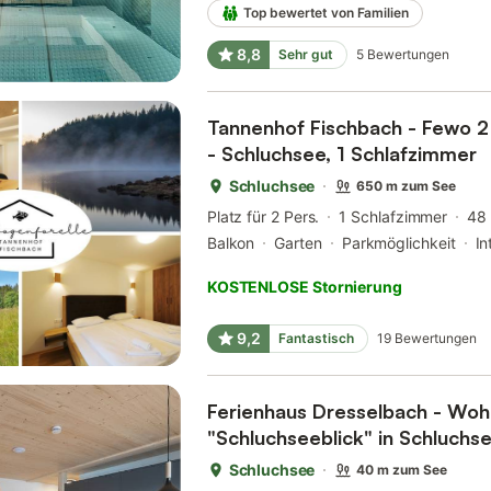
Top bewertet von Familien
8,8
Sehr gut
5
Bewertungen
Tannenhof Fischbach - Fewo 2
- Schluchsee, 1 Schlafzimmer
Schluchsee
650 m zum See
Platz für 2 Pers.
1 Schlafzimmer
48
Balkon
Garten
Parkmöglichkeit
In
KOSTENLOSE Stornierung
9,2
Fantastisch
19
Bewertungen
Ferienhaus Dresselbach - Wo
"Schluchseeblick" in Schluchs
Schluchsee
40 m zum See