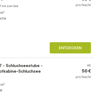
pro Nacht
,7 km zum See
 m²
üche
ENTDECKEN
7 - Schluchseestube -
ab
arotkabine-Schluchsee
50 €
pro Nacht
 m²
it