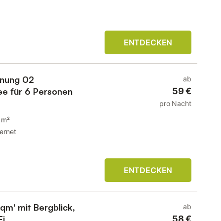
ENTDECKEN
hnung 02
ab
ee für 6 Personen
59 €
pro Nacht
 m²
ternet
ENTDECKEN
qm' mit Bergblick,
ab
Fi
58 €