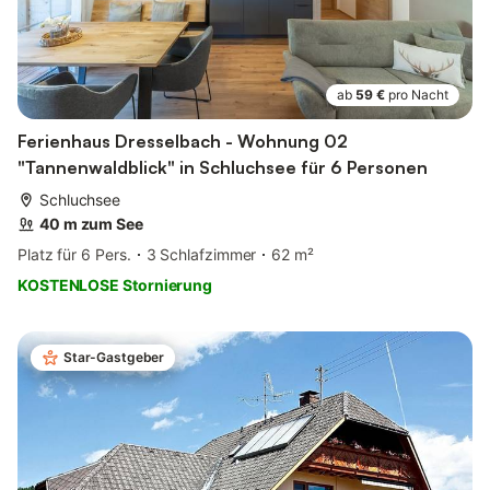
ab
59 €
pro Nacht
Ferienhaus Dresselbach - Wohnung 02
"Tannenwaldblick" in Schluchsee für 6 Personen
Schluchsee
40 m zum See
Platz für 6 Pers.
3 Schlafzimmer
62 m²
KOSTENLOSE Stornierung
Star-Gastgeber