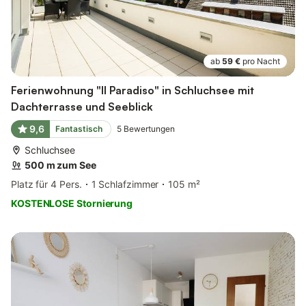
ab
59 €
pro Nacht
Ferienwohnung "Il Paradiso" in Schluchsee mit
Dachterrasse und Seeblick
9,6
Fantastisch
5
Bewertungen
Schluchsee
500 m zum See
Platz für 4 Pers.
1 Schlafzimmer
105 m²
KOSTENLOSE Stornierung