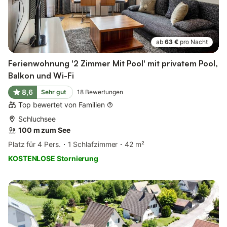
ab
63 €
pro Nacht
Ferienwohnung '2 Zimmer Mit Pool' mit privatem Pool,
Balkon und Wi-Fi
8,6
Sehr gut
18
Bewertungen
Top bewertet von Familien
Schluchsee
100 m zum See
Platz für 4 Pers.
1 Schlafzimmer
42 m²
KOSTENLOSE Stornierung