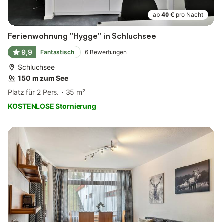
ab
40 €
pro Nacht
Ferienwohnung "Hygge" in Schluchsee
9,9
Fantastisch
6
Bewertungen
Schluchsee
150 m zum See
Platz für 2 Pers.
35 m²
KOSTENLOSE Stornierung