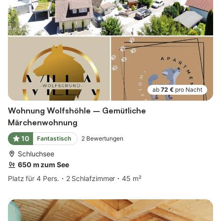
ab
72 €
pro Nacht
Wohnung Wolfshöhle – Gemütliche
Märchenwohnung
10
Fantastisch
2
Bewertungen
Schluchsee
650 m zum See
Platz für 4 Pers.
2 Schlafzimmer
45 m²