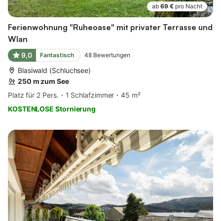
ab
69 €
pro Nacht
Ferienwohnung "Ruheoase" mit privater Terrasse und
Wlan
9,0
Fantastisch
48
Bewertungen
Blasiwald (Schluchsee)
250 m zum See
Platz für 2 Pers.
1 Schlafzimmer
45 m²
KOSTENLOSE Stornierung