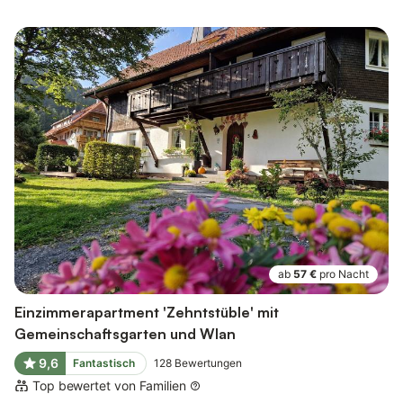
ab
57 €
pro Nacht
Einzimmerapartment 'Zehntstüble' mit
Gemeinschaftsgarten und Wlan
9,6
Fantastisch
128
Bewertungen
Top bewertet von Familien