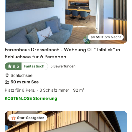
ab
59 €
pro Nacht
Ferienhaus Dresselbach - Wohnung 01 "Talblick" in
Schluchsee für 6 Personen
9,5
Fantastisch
5
Bewertungen
Schluchsee
50 m zum See
Platz für 6 Pers.
3 Schlafzimmer
92 m²
KOSTENLOSE Stornierung
Star-Gastgeber