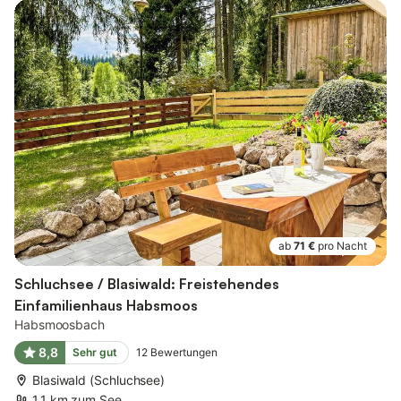
ab
71 €
pro Nacht
Schluchsee / Blasiwald: Freistehendes
Einfamilienhaus Habsmoos
Habsmoosbach
8,8
Sehr gut
12
Bewertungen
Blasiwald (Schluchsee)
1,1 km zum See