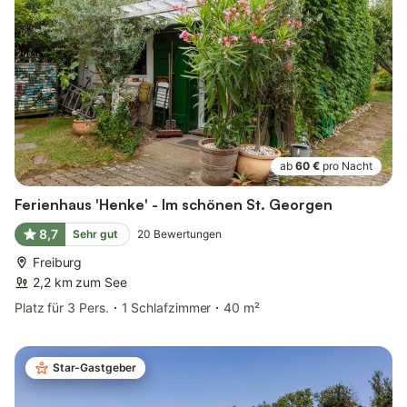
ab
60 €
pro Nacht
Ferienhaus 'Henke' - Im schönen St. Georgen
8,7
Sehr gut
20
Bewertungen
Freiburg
2,2 km zum See
Platz für 3 Pers.
1 Schlafzimmer
40 m²
Star-Gastgeber