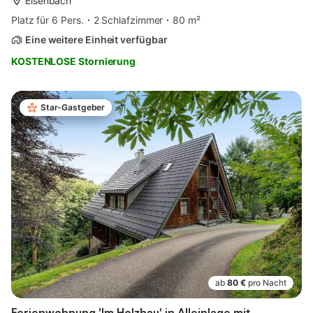
Eisenbach
Platz für 6 Pers.
2 Schlafzimmer
80 m²
Eine weitere Einheit verfügbar
KOSTENLOSE Stornierung
Star-Gastgeber
ab
80 €
pro Nacht
Ferienwohnung 'Im Holzhau' in Alleinlage mit