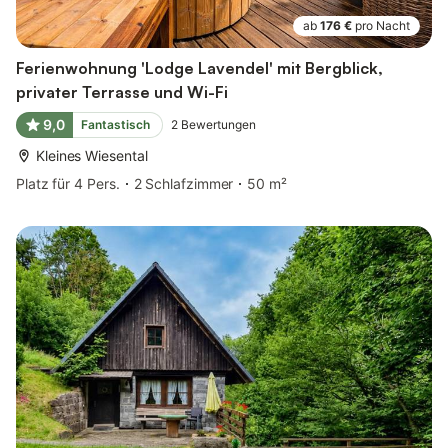
ab
176 €
pro Nacht
Ferienwohnung 'Lodge Lavendel' mit Bergblick,
privater Terrasse und Wi-Fi
9,0
Fantastisch
2
Bewertungen
Kleines Wiesental
Platz für 4 Pers.
2 Schlafzimmer
50 m²