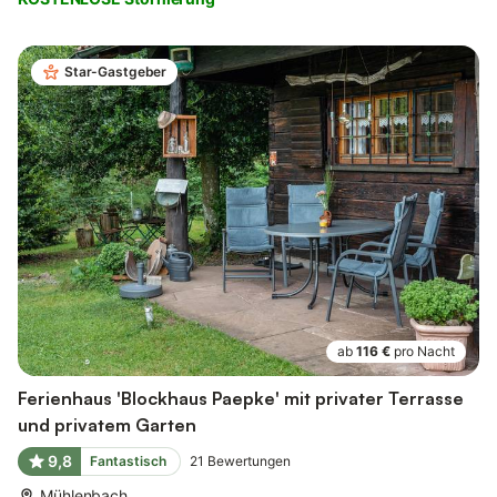
Star-Gastgeber
ab
116 €
pro Nacht
Ferienhaus 'Blockhaus Paepke' mit privater Terrasse
und privatem Garten
9,8
Fantastisch
21
Bewertungen
Mühlenbach