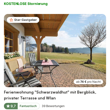
KOSTENLOSE Stornierung
Star-Gastgeber
ab
74 €
pro Nacht
Ferienwohnung "Schwarzwaldhut" mit Bergblick,
privater Terrasse und Wlan
9,7
Fantastisch
39
Bewertungen