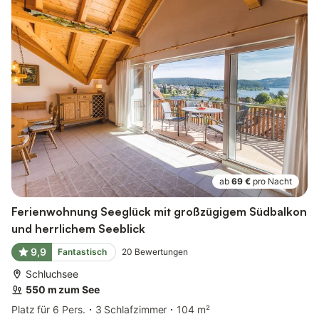
ab
69 €
pro Nacht
Ferienwohnung Seeglück mit großzügigem Südbalkon
und herrlichem Seeblick
9,9
Fantastisch
20
Bewertungen
Schluchsee
550 m zum See
Platz für 6 Pers.
3 Schlafzimmer
104 m²