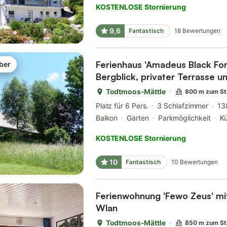
KOSTENLOSE Stornierung
9,6
Fantastisch
18
Bewertungen
Ferienhaus 'Amadeus Black For
ber
Bergblick, privater Terrasse u
Todtmoos-Mättle
800 m zum St
Platz für 6 Pers.
3 Schlafzimmer
13
Balkon
Garten
Parkmöglichkeit
K
KOSTENLOSE Stornierung
10
Fantastisch
10
Bewertungen
Ferienwohnung 'Fewo Zeus' mit
Wlan
Todtmoos-Mättle
850 m zum St