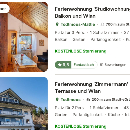
Ferienwohnung 'Studiowohnung'
ber
Balkon und Wlan
Todtmoos-Mättle
700 m zum St
Platz für 3 Pers.
1 Schlafzimmer
37
Balkon
Garten
Parkmöglichkeit
K
KOSTENLOSE Stornierung
9,5
Fantastisch
61
Bewertungen
Ferienwohnung 'Zimmermann' mi
Terrasse und Wlan
Todtmoos
200 m zum Stadt-/Or
Platz für 2 Pers.
1 Schlafzimmer
43
Garten
Parkmöglichkeit
Küche
In
KOSTENLOSE Stornierung