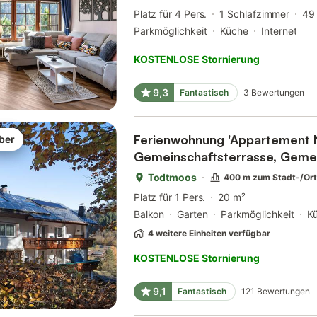
Platz für 4 Pers.
1 Schlafzimmer
49
Parkmöglichkeit
Küche
Internet
KOSTENLOSE Stornierung
9,3
Fantastisch
3
Bewertungen
Ferienwohnung 'Appartement N
ber
Gemeinschaftsterrasse, Geme
Wi-Fi
Todtmoos
400 m zum Stadt-/Or
Platz für 1 Pers.
20 m²
Balkon
Garten
Parkmöglichkeit
K
4 weitere Einheiten verfügbar
KOSTENLOSE Stornierung
9,1
Fantastisch
121
Bewertungen