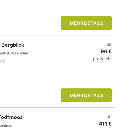
MEHR DETAILS
 Bergblick
ab
96 €
tadt-/Ortszentrum
pro Nacht
 m²
MEHR DETAILS
 Todtmoos
ab
411 €
zentrum