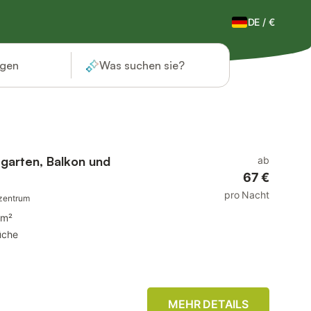
DE
/
€
ügen
Was suchen sie?
garten, Balkon und
ab
67 €
pro Nacht
szentrum
 m²
üche
MEHR DETAILS