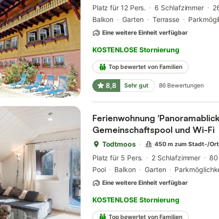
Platz für 12 Pers.
6 Schlafzimmer
2
Balkon
Garten
Terrasse
Parkmögli
Eine weitere Einheit verfügbar
KOSTENLOSE Stornierung
Top bewertet von Familien
8,8
Sehr gut
86
Bewertungen
Ferienwohnung 'Panoramablick'
Gemeinschaftspool und Wi-Fi
Todtmoos
450 m zum Stadt-/Or
Platz für 5 Pers.
2 Schlafzimmer
80
Pool
Balkon
Garten
Parkmöglichke
Eine weitere Einheit verfügbar
KOSTENLOSE Stornierung
Top bewertet von Familien