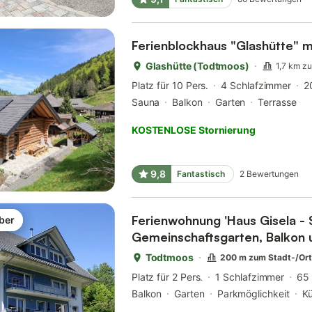
Ferienblockhaus "Glashütte" 
Glashütte (Todtmoos)
1,7 km z
Platz für 10 Pers.
4 Schlafzimmer
2
Sauna
Balkon
Garten
Terrasse
KOSTENLOSE Stornierung
9,8
Fantastisch
2
Bewertungen
Ferienwohnung 'Haus Gisela -
ber
Gemeinschaftsgarten, Balkon 
Todtmoos
200 m zum Stadt-/Or
Platz für 2 Pers.
1 Schlafzimmer
65
Balkon
Garten
Parkmöglichkeit
K