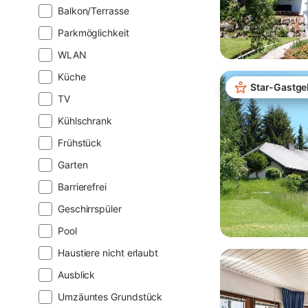
Balkon/Terrasse
Parkmöglichkeit
WLAN
Küche
Star-Gastge
TV
Kühlschrank
Frühstück
Garten
Barrierefrei
Geschirrspüler
Pool
Haustiere nicht erlaubt
Ausblick
Umzäuntes Grundstück