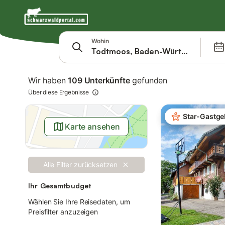
Springe zu
Suchleiste
Filter
Wohin
Angebote
Wir haben
109 Unterkünfte
gefunden
Über diese Ergebnisse
Star-Gastge
Karte ansehen
Alle Filter zurücksetzen
Ihr Gesamtbudget
Wählen Sie Ihre Reisedaten, um
Preisfilter anzuzeigen