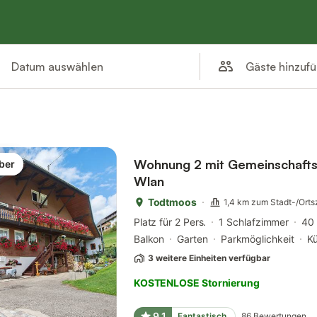
Gäste hinzuf
Datum auswählen
Wohnung 2 mit Gemeinschafts
ber
Wlan
Todtmoos
1,4 km zum Stadt-/Ort
Platz für 2 Pers.
1 Schlafzimmer
40
Balkon
Garten
Parkmöglichkeit
K
3 weitere Einheiten verfügbar
KOSTENLOSE Stornierung
9,1
Fantastisch
86
Bewertungen