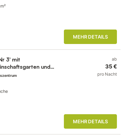
 m²
MEHR DETAILS
r 3' mit
ab
inschaftsgarten und
35 €
pro Nacht
tszentrum
üche
MEHR DETAILS