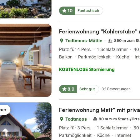
10
Fantastisch
Ferienwohnung "Köhlerstube" 
Todtmoos-Mättle
850 m zum St
Platz für 4 Pers.
1 Schlafzimmer
40
Balkon
Parkmöglichkeit
Küche
In
KOSTENLOSE Stornierung
8,9
Sehr gut
32
Bewertungen
Ferienwohnung Matt" mit priv
ber
Todtmoos
90 m zum Stadt-/Ort
Platz für 3 Pers.
1 Schlafzimmer
60
Parkmöglichkeit
Küche
Internet