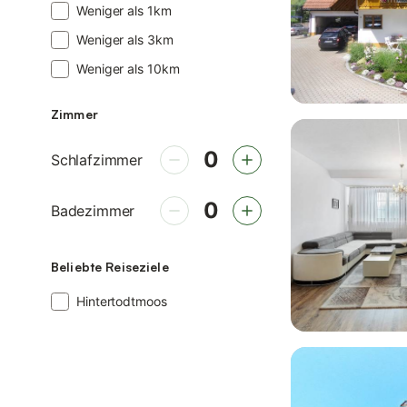
Weniger als
1
km
Weniger als
3
km
Weniger als
10
km
Zimmer
0 Schlafzimmer
0
Schlafzimmer
0 Badezimmer
0
Badezimmer
Beliebte Reiseziele
Hintertodtmoos