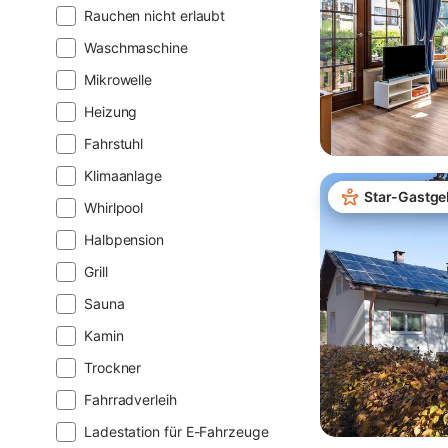
Rauchen nicht erlaubt
Waschmaschine
Mikrowelle
Heizung
Fahrstuhl
Klimaanlage
Star-Gastge
Whirlpool
Halbpension
Grill
Sauna
Kamin
Trockner
Fahrradverleih
Ladestation für E-Fahrzeuge