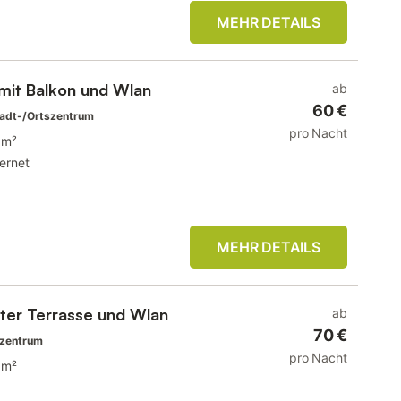
MEHR DETAILS
mit Balkon und Wlan
ab
60 €
adt-/Ortszentrum
pro Nacht
 m²
ternet
MEHR DETAILS
ater Terrasse und Wlan
ab
70 €
szentrum
pro Nacht
 m²