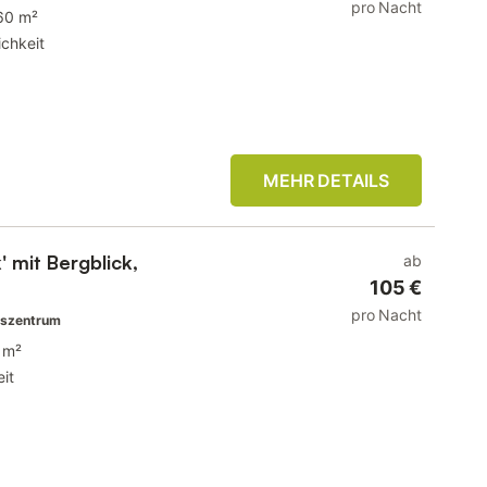
pro Nacht
60 m²
chkeit
MEHR DETAILS
 mit Bergblick,
ab
105 €
pro Nacht
tszentrum
 m²
it