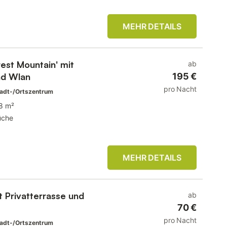
MEHR DETAILS
est Mountain' mit
ab
nd Wlan
195 €
pro Nacht
adt-/Ortszentrum
8 m²
üche
MEHR DETAILS
 Privatterrasse und
ab
70 €
pro Nacht
adt-/Ortszentrum