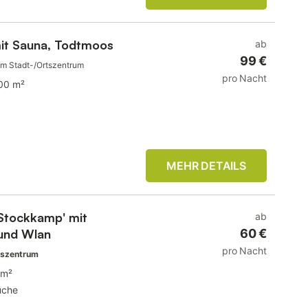
mit Sauna, Todtmoos
ab
99 €
um Stadt-/Ortszentrum
pro Nacht
00 m²
MEHR DETAILS
 Stockkamp' mit
ab
und Wlan
60 €
pro Nacht
tszentrum
 m²
üche