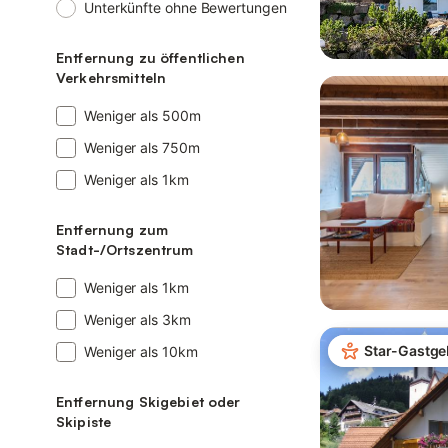
Unterkünfte ohne Bewertungen
Entfernung zu öffentlichen
Verkehrsmitteln
Weniger als
500
m
Weniger als
750
m
Weniger als
1
km
Entfernung zum
Stadt-/Ortszentrum
Weniger als
1
km
Weniger als
3
km
Star-Gastge
Weniger als
10
km
Entfernung Skigebiet oder
Skipiste