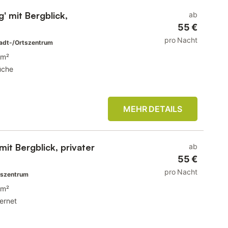
 mit Bergblick,
ab
55 €
pro Nacht
adt-/Ortszentrum
 m²
üche
MEHR DETAILS
t Bergblick, privater
ab
55 €
pro Nacht
tszentrum
 m²
ternet