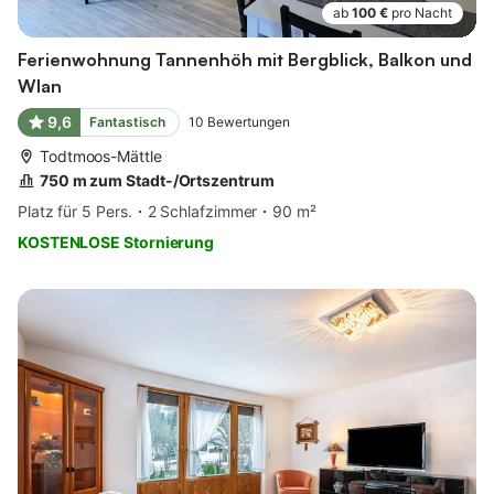
ab
100 €
pro Nacht
Ferienwohnung Tannenhöh mit Bergblick, Balkon und
Wlan
9,6
Fantastisch
10
Bewertungen
Todtmoos-Mättle
750 m zum Stadt-/Ortszentrum
Platz für 5 Pers.
2 Schlafzimmer
90 m²
KOSTENLOSE Stornierung