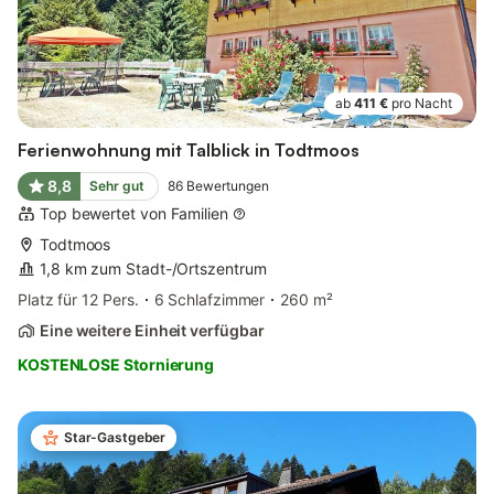
ab
411 €
pro Nacht
Ferienwohnung mit Talblick in Todtmoos
8,8
Sehr gut
86
Bewertungen
Top bewertet von Familien
Todtmoos
1,8 km zum Stadt-/Ortszentrum
Platz für 12 Pers.
6 Schlafzimmer
260 m²
Eine weitere Einheit verfügbar
KOSTENLOSE Stornierung
Star-Gastgeber