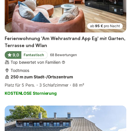
ab
95 €
pro Nacht
Ferienwohnung 'Am Wehrastrand App Eg' mit Garten,
Terrasse und Wlan
9,0
Fantastisch
68
Bewertungen
Top bewertet von Familien
Todtmoos
250 m zum Stadt-/Ortszentrum
Platz für 5 Pers.
3 Schlafzimmer
88 m²
KOSTENLOSE Stornierung