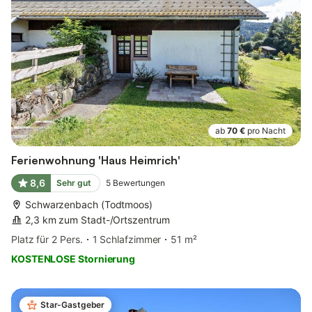
ab
70 €
pro Nacht
Ferienwohnung 'Haus Heimrich'
8,6
Sehr gut
5
Bewertungen
Schwarzenbach (Todtmoos)
2,3 km zum Stadt-/Ortszentrum
Platz für 2 Pers.
1 Schlafzimmer
51 m²
KOSTENLOSE Stornierung
Star-Gastgeber