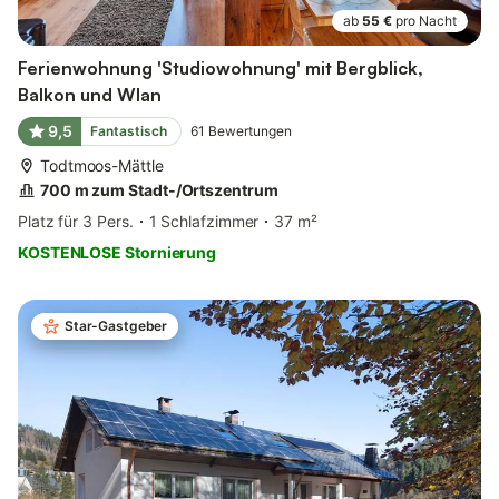
ab
55 €
pro Nacht
Ferienwohnung 'Studiowohnung' mit Bergblick,
Balkon und Wlan
9,5
Fantastisch
61
Bewertungen
Todtmoos-Mättle
700 m zum Stadt-/Ortszentrum
Platz für 3 Pers.
1 Schlafzimmer
37 m²
KOSTENLOSE Stornierung
Star-Gastgeber