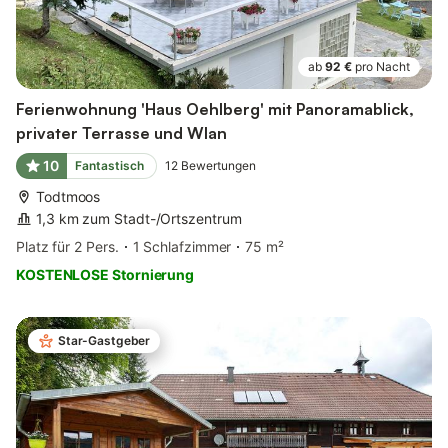
ab
92 €
pro Nacht
Ferienwohnung 'Haus Oehlberg' mit Panoramablick,
privater Terrasse und Wlan
10
Fantastisch
12
Bewertungen
Todtmoos
1,3 km zum Stadt-/Ortszentrum
Platz für 2 Pers.
1 Schlafzimmer
75 m²
KOSTENLOSE Stornierung
Star-Gastgeber