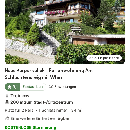
ab
50 €
pro Nacht
Haus Kurparkblick - Ferienwohnung Am
Schluchtensteig mit Wlan
9,1
Fantastisch
30
Bewertungen
Todtmoos
200 m zum Stadt-/Ortszentrum
Platz für 2 Pers.
1 Schlafzimmer
34 m²
Eine weitere Einheit verfügbar
KOSTENLOSE Stornierung