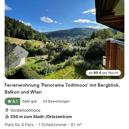
ab
95 €
pro Nacht
Ferienwohnung 'Panorama Todtmoos' mit Bergblick,
Balkon und Wlan
8,1
Sehr gut
24
Bewertungen
Vordertodtmoos
550 m zum Stadt-/Ortszentrum
Platz für 4 Pers.
1 Schlafzimmer
61 m²