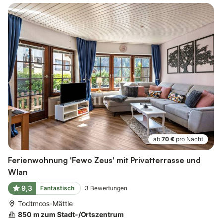
ab
70 €
pro Nacht
Ferienwohnung 'Fewo Zeus' mit Privatterrasse und
Wlan
9,3
Fantastisch
3
Bewertungen
Todtmoos-Mättle
850 m zum Stadt-/Ortszentrum