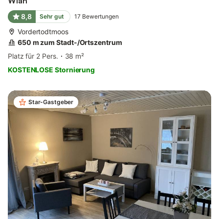
Wlan
8,8
Sehr gut
17
Bewertungen
Vordertodtmoos
650 m zum Stadt-/Ortszentrum
Platz für 2 Pers.
38 m²
KOSTENLOSE Stornierung
Star-Gastgeber