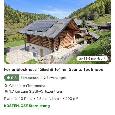
ab
99 €
pro Nacht
Ferienblockhaus "Glashütte" mit Sauna, Todtmoos
9,8
Fantastisch
2
Bewertungen
Glashütte (Todtmoos)
1,7 km zum Stadt-/Ortszentrum
Platz für 10 Pers.
4 Schlafzimmer
200 m²
KOSTENLOSE Stornierung