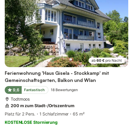
ab
60 €
pro Nacht
Ferienwohnung 'Haus Gisela - Stockkamp' mit
Gemeinschaftsgarten, Balkon und Wlan
9,6
Fantastisch
18
Bewertungen
Todtmoos
200 m zum Stadt-/Ortszentrum
Platz für 2 Pers.
1 Schlafzimmer
65 m²
KOSTENLOSE Stornierung