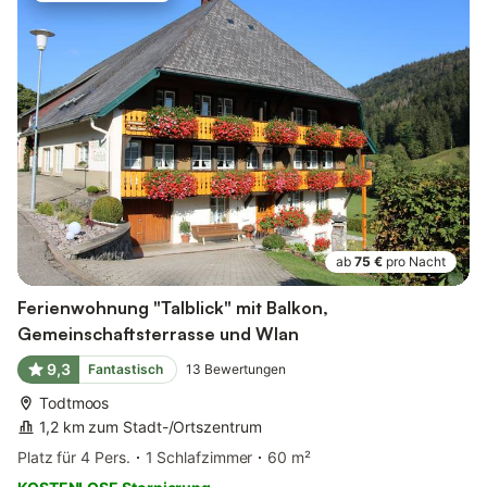
ab
75 €
pro Nacht
Ferienwohnung "Talblick" mit Balkon,
Gemeinschaftsterrasse und Wlan
9,3
Fantastisch
13
Bewertungen
Todtmoos
1,2 km zum Stadt-/Ortszentrum
Platz für 4 Pers.
1 Schlafzimmer
60 m²